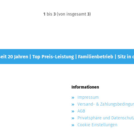
1
bis
3
(von insgesamt
3
)
eit 20 Jahren | Top Preis-Leistung | Familienbetrieb | Sitz in
Informationen
Impressum
Versand- & Zahlungsbedingu
AGB
Privatsphäre und Datenschut
Cookie Einstellungen