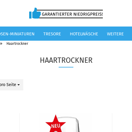
OSEN-MINIATUREN
TRESORE
HOTELWÄSCHE
WEITERE
»
Haartrockner
HAARTROCKNER
pro Seite
 Seite