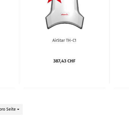
AirStar TH-C1
387,43 CHF
pro Seite
 Seite