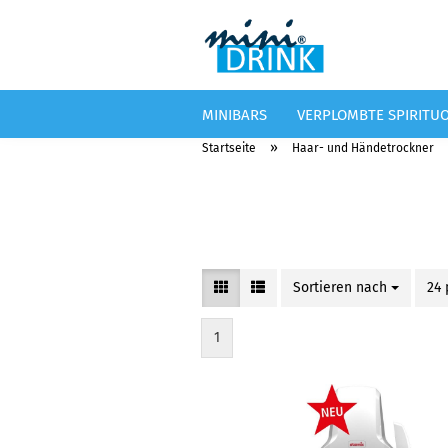
MINIBARS
VERPLOMBTE SPIRITU
»
Startseite
Haar- und Händetrockner
Sortieren nach
Sortieren nach
24 
pro
1