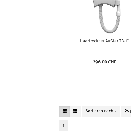
Haartrockner AirStar TB-C1
296,00 CHF
Sortieren nach
Sortieren nach
24 
pro
1