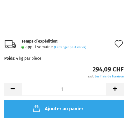
Temps d`expédition:
A
app. 1 semaine
(l`étranger peut varier)
à
Poids:
4
kg par pièce
l
294,09 CHF
l
excl.
Les frais de livraison
d
s
Ajouter au panier