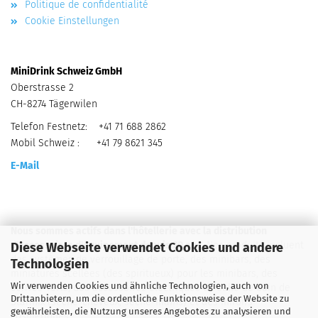
Politique de confidentialité
Cookie Einstellungen
MiniDrink Schweiz GmbH
Oberstrasse 2
CH-8274 Tägerwilen
Telefon Festnetz: +41 71 688 2862
Mobil Schweiz : +41 79 8621 345
E-Mail
Nous sommes actifs dans l'hôtellerie avec la distribution
d'accessoires d'équipement depuis 20 ans.
Nos produits incluent
Diese Webseite verwendet Cookies und andere
des systèmes de verrouillage de porte, des minibars, des
Technologien
miniatures scellées (des spiritueux) pour les minibars, des
Wir verwenden Cookies und ähnliche Technologien, auch von
coffres-forts, des accessoires électriques de salle de bain de
Drittanbietern, um die ordentliche Funktionsweise der Website zu
Starmix (sèche-cheveux, sèche-mains) et des miroirs
gewährleisten, die Nutzung unseres Angebotes zu analysieren und
cosmétiques.