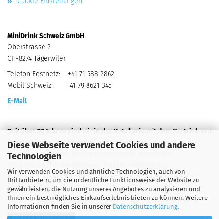
Cookie Einstellungen
MiniDrink Schweiz GmbH
Oberstrasse 2
CH-8274 Tägerwilen
Telefon Festnetz: +41 71 688 2862
Mobil Schweiz : +41 79 8621 345
E-Mail
Seit über 20 Jahren sind wir in der Hotellerie mit dem Vertrieb von
Ausstattungszubehör aktiv.
Zu unseren Produkten zählen
Diese Webseite verwendet Cookies und andere
Türschliesssysteme, Minibars,verplombte Miniaturen
Technologien
(Spirituosen) für die Minibars, Tresore, elektrisches
Wir verwenden Cookies und ähnliche Technologien, auch von
Badezimmerzubehör von Starmix (Föhns, Handtrockner) sowie
Drittanbietern, um die ordentliche Funktionsweise der Website zu
Kosmetikspiegel.
gewährleisten, die Nutzung unseres Angebotes zu analysieren und
Ihnen ein bestmögliches Einkaufserlebnis bieten zu können. Weitere
Informationen finden Sie in unserer
Datenschutzerklärung
.
Vertrag widerrufen