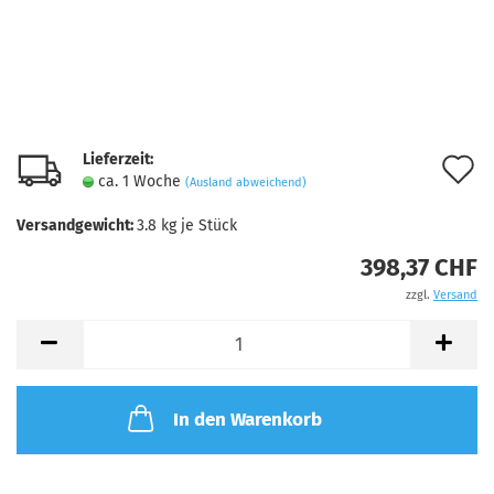
Lieferzeit:
A
ca. 1 Woche
(Ausland abweichend)
d
Versandgewicht:
3.8
kg je Stück
M
398,37 CHF
zzgl.
Versand
In den Warenkorb